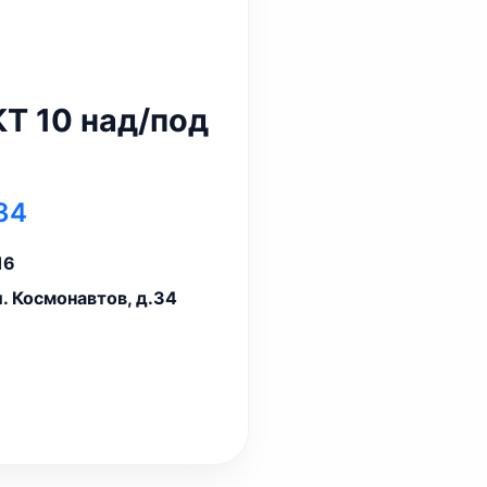
Т 10 над/под
34
16
л. Космонавтов, д.34