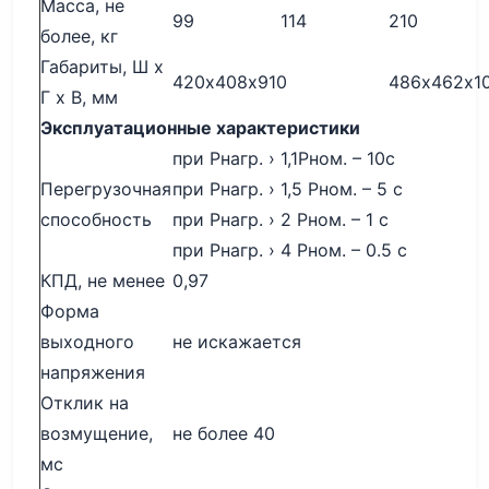
Масса, не
99
114
210
более, кг
Габариты, Ш х
420х408х910
486х462х1
Г х В, мм
Эксплуатационные характеристики
при Рнагр. › 1,1Рном. – 10с
Перегрузочная
при Рнагр. › 1,5 Рном. – 5 с
способность
при Рнагр. › 2 Рном. – 1 с
при Рнагр. › 4 Рном. – 0.5 с
КПД, не менее
0,97
Форма
выходного
не искажается
напряжения
Отклик на
возмущение,
не более 40
мс