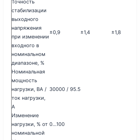
Точность
стабилизации
выходного
напряжения
±0,9
±1,4
±1,8
при изменении
входного в
номинальном
диапазоне, %
Номинальная
мощность
нагрузки, ВА /
30000 / 95.5
ток нагрузки,
А
Изменение
нагрузки, % от
0…100
номинальной