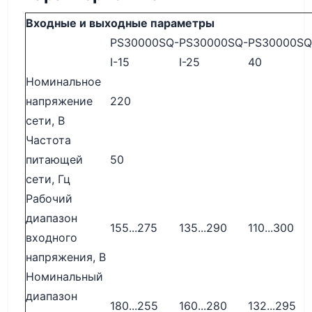
Входные и выходные параметры
PS30000SQ-
PS30000SQ-
PS30000SQ-
I-15
I-25
40
Номинальное
напряжение
220
сети, В
Частота
питающей
50
сети, Гц
Рабочий
диапазон
155...275
135...290
110...300
входного
напряжения, В
Номинальный
диапазон
180...255
160...280
132...295